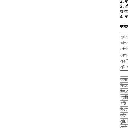
2. উচ
3. এট
অপার
4. কা
কাগজে
সুরা
আপনা
পেপা
পেপা
এক ট
এটা 
কাগজ
ভিতর
মিন.দৈ
প্রাচ
গতি
রিওয়
কাটা 
glui
দৈর্ঘ্