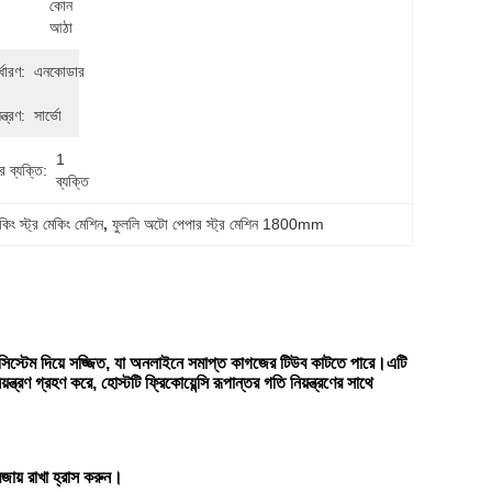
কোন 
আঠা
র্ধারণ:
এনকোডার
্ত্রণ:
সার্ভো
1 
 ব্যক্তি:
ব্যক্তি
কিং স্ট্র মেকিং মেশিন
, 
ফুললি অটো পেপার স্ট্র মেশিন 1800mm
া সিস্টেম দিয়ে সজ্জিত, যা অনলাইনে সমাপ্ত কাগজের টিউব কাটতে পারে।এটি
ণ গ্রহণ করে, হোস্টটি ফ্রিকোয়েন্সি রূপান্তর গতি নিয়ন্ত্রণের সাথে
বজায় রাখা হ্রাস করুন।