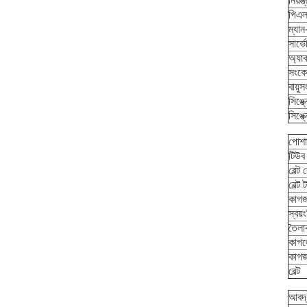
নিয়ন্
পিএলস
ম্যান
সার্ভ
অ্যাক
সংকে
বায়ু
সিঙ্ক্
সিঙ্ক্
পোশা
টিউব
বেল্ট
বেল্ট 
কাগজ
স্বয়
তৈলা
কাগজে
কাগজ 
বেল্ট
আবদ্