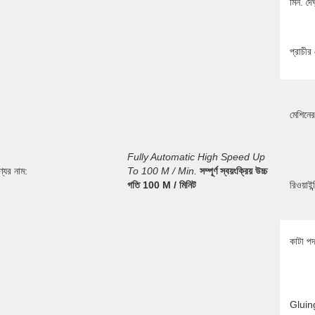
মিন. দৈর্
প্রাচীর
মেশিনে
Fully Automatic High Speed Up 
্যের নাম:
To 100 M / Min.
সম্পূর্ণ স্বয়ংক্রিয় উচ্চ 
গতি 100 M / মিনিট
রিওয়াইন
কাটা পদ
Gluing