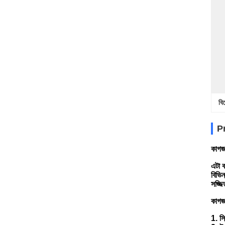
বি
P
কাগজ
এটা ক
বিভিন
সজ্জি
কাগজ 
1. স্