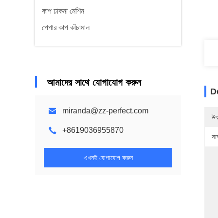
কাপ ঢাকনা মেশিন
পেপার কাপ কাঁচামাল
আমাদের সাথে যোগাযোগ করুন
D
miranda@zz-perfect.com
উৎ
+8619036955870
সাক
এখনই যোগাযোগ করুন