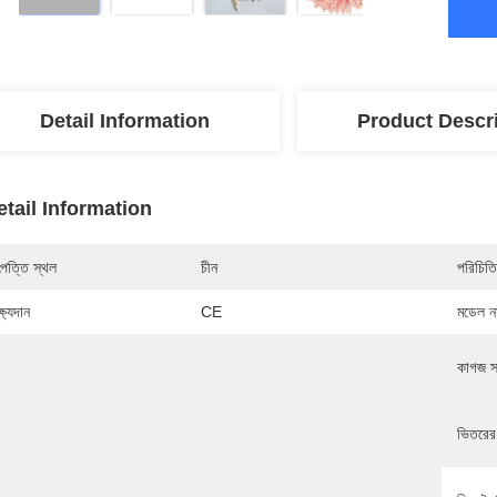
Detail Information
Product Descr
etail Information
পত্তি স্থল
চীন
পরিচিতি
্ষ্যদান
CE
মডেল নম
কাগজ স
ভিতরের 