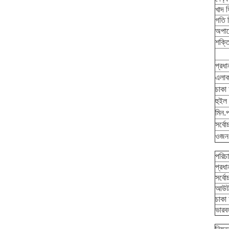
খাদ ফ
গতি নি
অপার
শক্তি
প্রধ
এলাক
চাকা 
হুইল 
মিন.প
সর্বো
ওজন
পরিচ
প্রধা
সর্বো
আউটপ
চাকা 
ভারব