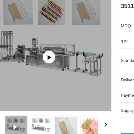
351
MOQ:
মূল্য:
Standa
Deliver
Payme
Supply