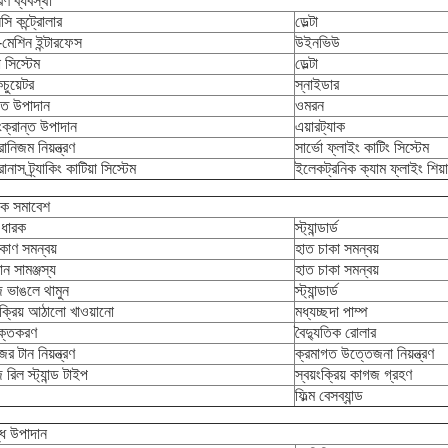
ত্রণ ব্যবস্থা
ি কন্ট্রোলার
ডেল্টা
-মেশিন ইন্টারফেস
উইনভিউ
ো সিস্টেম
ডেল্টা
চুয়েটর
স্নাইডার
ত উপাদান
ওমরন
সংক্রান্ত উপাদান
এয়ারট্যাক
রোনিজম নিয়ন্ত্রণ
সার্ভো ফ্লাইং কাটিং সিস্টেম
রোনাস ট্র্যাকিং কাটিয়া সিস্টেম
ইলেকট্রনিক ক্যাম ফ্লাইং শিয়া
ক সমাবেশ
 ধারক
স্ট্যান্ডার্ড
 কোণ সমন্বয়
হাত চাকা সমন্বয়
টান সামঞ্জস্য
হাত চাকা সমন্বয়
 ভাঙলে থামুন
স্ট্যান্ডার্ড
ংক্রিয় আঠালো খাওয়ানো
মধ্যচ্ছদা পাম্প
ক্তকরণ
বৈদ্যুতিক রোলার
র টান নিয়ন্ত্রণ
ক্রমাগত উত্তেজনা নিয়ন্ত্রণ
রিল স্ট্যান্ড টাইপ
স্বয়ংক্রিয় কাগজ গ্রহণ
ফিল্ম বেসব্যান্ড
ধ উপাদান