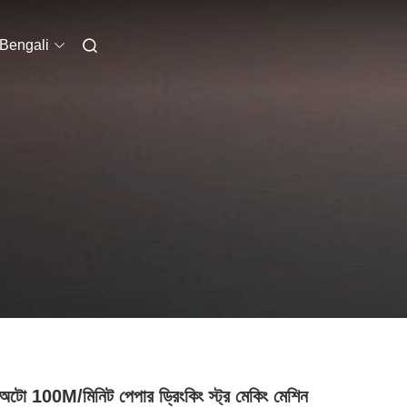
Bengali
্ণ অটো 100M/মিনিট পেপার ড্রিংকিং স্ট্র মেকিং মেশিন