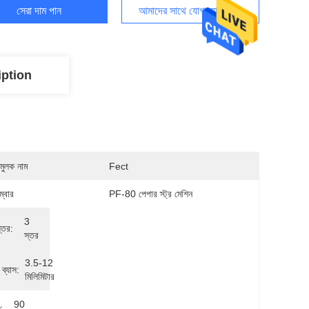
সেরা দাম পান
আমাদের সাথে যোগাযোগ করুন
iption
মুলক নাম
Fect
্বার
PF-80 পেপার স্ট্র মেশিন
3 
্তর:
স্তর
3.5-12 
ব্যাস:
মিলিমিটার
90 