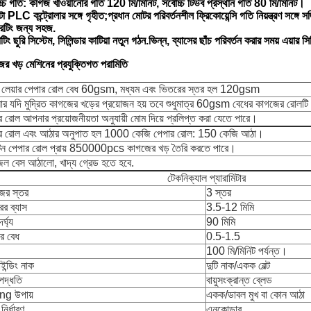
্চ গতি: কাগজ খাওয়ানোর গতি 120 মি/মিনিট, সর্বোচ্চ টিউব প্রস্থান গতি 80 মি/মিনিট।
া PLC কন্ট্রোলার সঙ্গে গৃহীত;প্রধান মোটর পরিবর্তনশীল ফ্রিকোয়েন্সি গতি নিয়ন্ত্রণ সঙ্গে স
েটিং জন্য সহজ.
টিং ছুরি সিস্টেম, সিলিন্ডার কাটিয়া নতুন গঠন.ভিন্ন, ব্যাসের ছাঁচ পরিবর্তন করার সময় এয়ার 
র খড় মেশিনের প্রযুক্তিগত পরামিতি
স লেয়ার পেপার রোল বেধ 60gsm, মধ্যম এবং ভিতরের স্তর হল 120gsm
র যদি মুদ্রিত কাগজের খড়ের প্রয়োজন হয় তবে শুধুমাত্র 60gsm বেধের কাগজের রোলটি প
র রোল আপনার প্রয়োজনীয়তা অনুযায়ী মোম দিয়ে প্রলিপ্ত করা যেতে পারে।
র রোল এবং আঠার অনুপাত হল 1000 কেজি পেপার রোল: 150 কেজি আঠা।
ন পেপার রোল প্রায় 850000pcs কাগজের খড় তৈরি করতে পারে।
জল বেস আঠালো, খাদ্য গ্রেড হতে হবে.
টেকনিক্যাল প্যারামিটার
ের স্তর
3 স্তর
ের ব্যাস
3.5-12 মিমি
র্ঘ্য
90 মিমি
ীর বেধ
0.5-1.5
100 মি/মিনিট পর্যন্ত।
াইন্ডিং নাক
দুটি নাক/একক বেল্ট
পদ্ধতি
বায়ুসংক্রান্ত ব্লেড
ng উপায়
একক/ডাবল মুখ বা কোন আঠা
য নির্ধারণ
এনকোডার