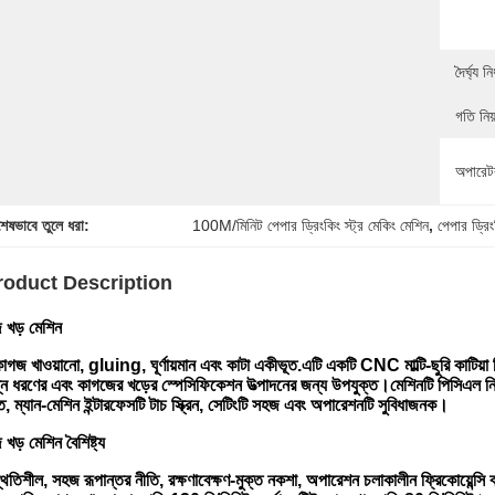
দৈর্ঘ্য নি
গতি নিয়ন
অপারেটর
শেষভাবে তুলে ধরা:
100M/মিনিট পেপার ড্রিংকিং স্ট্র মেকিং মেশিন
, 
পেপার ড্রিং
roduct Description
 খড় মেশিন
াগজ খাওয়ানো, gluing, ঘূর্ণায়মান এবং কাটা একীভূত.এটি একটি CNC মাল্টি-ছুরি কাটিয়
্ন ধরণের এবং কাগজের খড়ের স্পেসিফিকেশন উত্পাদনের জন্য উপযুক্ত।মেশিনটি পিসিএল নিয়ন্ত্র
ত, ম্যান-মেশিন ইন্টারফেসটি টাচ স্ক্রিন, সেটিংটি সহজ এবং অপারেশনটি সুবিধাজনক।
খড় মেশিন বৈশিষ্ট্য
থিতিশীল, সহজ রূপান্তর নীতি, রক্ষণাবেক্ষণ-মুক্ত নকশা, অপারেশন চলাকালীন ফ্রিকোয়েন্সি 