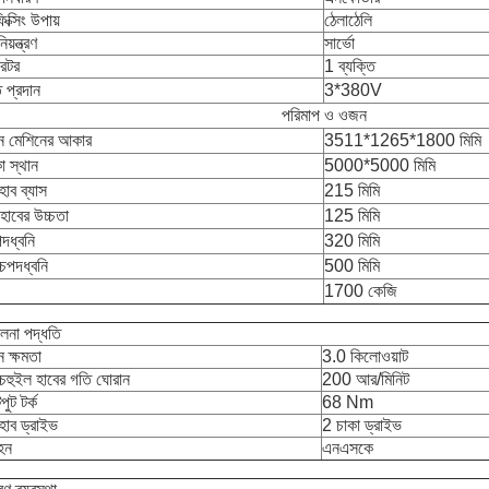
িক্সিং উপায়
ঠেলাঠেলি
য়ন্ত্রণ
সার্ভো
েটর
1 ব্যক্তি
 প্রদান
3*380V
পরিমাপ ও ওজন
ান মেশিনের আকার
3511*1265*1800 মিমি
া স্থান
5000*5000 মিমি
হাব ব্যাস
215 মিমি
হাবের উচ্চতা
125 মিমি
দধ্বনি
320 মিমি
চ্চপদধ্বনি
500 মিমি
1700 কেজি
ালনা পদ্ধতি
ন ক্ষমতা
3.0 কিলোওয়াট
চ্চহুইল হাবের গতি ঘোরান
200 আর/মিনিট
ুট টর্ক
68 Nm
হাব ড্রাইভ
2 চাকা ড্রাইভ
হন
এনএসকে