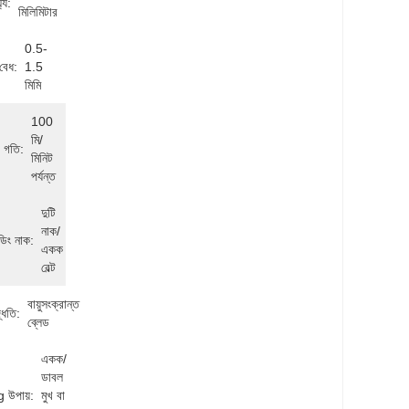
ঘ্য:
মিলিমিটার
0.5-
 বেধ:
1.5 
মিমি
100 
মি/
র গতি:
মিনিট 
পর্যন্ত
দুটি 
নাক/
্ডিং নাক:
একক 
বেল্ট
বায়ুসংক্রান্ত 
্ধতি:
ব্লেড
একক/
ডাবল 
 উপায়:
মুখ বা 