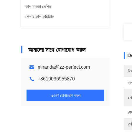
কাপ ঢাকনা মেশিন
পেপার কাপ কাঁচামাল
আমাদের সাথে যোগাযোগ করুন
D
miranda@zz-perfect.com
উৎ
+8619036955870
সাক
এখনই যোগাযোগ করুন
মে
বে
মে