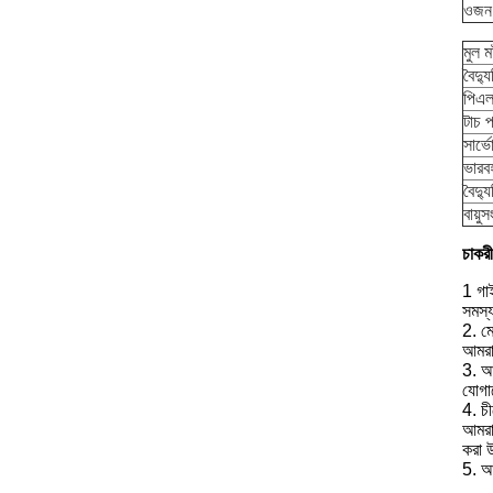
ওজন
মুল 
বৈদ্
পিএল
টাচ প
সার্ভ
ভারব
বৈদ্য
বায়ু
চাকর
1 গাই
সমস্
2. মে
আমরা 
3. আম
যোগা
4. চী
আমরা 
করা 
5. আম