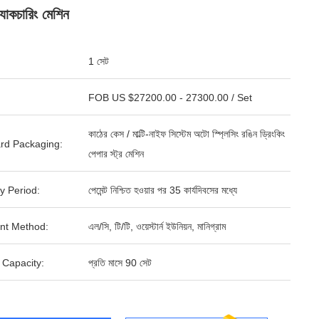
ফ্যাকচারিং মেশিন
1 সেট
FOB US $27200.00 - 27300.00 / Set
কাঠের কেস / মাল্টি-নাইফ সিস্টেম অটো স্প্লিসিং রঙিন ড্রিংকিং
rd Packaging:
পেপার স্ট্র মেশিন
y Period:
পেমেন্ট নিশ্চিত হওয়ার পর 35 কার্যদিবসের মধ্যে
nt Method:
এল/সি, টি/টি, ওয়েস্টার্ন ইউনিয়ন, মানিগ্রাম
 Capacity:
প্রতি মাসে 90 সেট