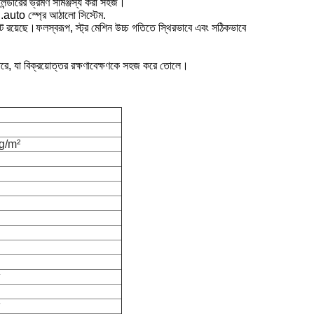
সিলিন্ডারের ভ্রমণ সামঞ্জস্য করা সহজ।
n.auto স্প্রে আঠালো সিস্টেম.
সেট রয়েছে।ফলস্বরূপ, স্ট্র মেশিন উচ্চ গতিতে স্থিরভাবে এবং সঠিকভাবে
পারে, যা বিক্রয়োত্তর রক্ষণাবেক্ষণকে সহজ করে তোলে।
g/m²