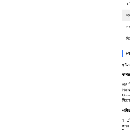
কা
শক
ওজ
বি
P
মাল্টি
কাগজ
হাই-স
নিয়ন
সময়-
স্টিল
পানীয
1. এট
জন্য