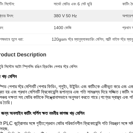
টিং সিস্টেম:
সার্ভো মোটর এবং 6 সেট ছুরি
কাটিং দৈর
্তির উৎস:
380 V 50 Hz
অপারেশন
ন:
1400 কেজি
প্রধান 
শেষভাবে তুলে ধরা:
120gsm স্ট্র ম্যানুফ্যাকচারিং মেশিন
, 
মাল্টি নাইফ স্ট্র ম্য
roduct Description
-ছুরি সিস্টেম অটো স্প্লিসিং রঙিন ড্রিংকিং পেপার স্ট্র মেশিন
 খড় মেশিন
্পিড পেপার স্ট্র মেশিনটি পেপার ফিডিং, গ্লুইং, উইন্ডিং এবং কাটিংকে একীভূত করে এবং একটি
্ত্রিত হয় এবং প্রধান মেশিনটি ফ্রিকোয়েন্সি রূপান্তর এবং গতি সামঞ্জস্য দিয়ে সজ্জিত।কাটিং অ
সঞ্চয় দক্ষতা সহ মোটর কাটাকে সিঙ্ক্রোনাসভাবে অনুসরণ করতে পারে।পণ্যের স্বাস্থ্য এবং প
ের তৈরি।
় জন্য অনলাইন কাটিং সর্পিল ক্ষত নমনীয় কাগজ খড় মেশিন
া PLC কন্ট্রোলার সঙ্গে গৃহীত;প্রধান মোটর পরিবর্তনশীল ফ্রিকোয়েন্সি গতি নিয়ন্ত্রণ সঙ্গে 
 সহজ.