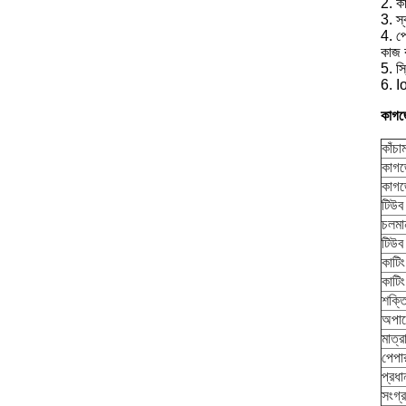
2. কা
3. স্
4. পে
কাজ 
5. স
6. Io
কাগজে
কাঁচা
কাগজ
কাগজ
টিউব 
চলমা
টিউব
কাটিং
কাটিং 
শক্ত
অপার
মাত্র
পেপা
প্রধ
সংগ্