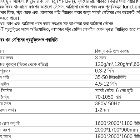
টিং ছুরি সিস্টেম, সিলিন্ডার কাটিয়া নতুন গঠন.ভিন্ন, ব্যাসের ছাঁচ পরিবর্তন করার সময় এয়ার 
বয়ংক্রিয় খাওয়ানো ফাংশন আঠালো স্টেশন, আঠালো স্টেশন গরম এবং পুনর্ব্যবহৃত functio
পার ফিড, স্ট্র মোল্ড এবং রোলারের গতি নিয়ন্ত্রণ করার জন্য সার্ভো মোটরের বেশ কয়েকটি 
করতে পারে।
্থির কোণ এবং আঠালো গরম করার সরঞ্জাম সহ আপডেট করা আঠালো স্টেশন।
T প্রযুক্তির সাথে অভিযোজিত, কাগজের স্ট্র মেশিন মোবাইল ফোন দ্বারা নিয়ন্ত্রিত হতে 
র খড় মেশিনের প্রযুক্তিগত পরামিতি
মাল
বিশুদ্ধ কাঠ পাল্প কাগজ
ের স্তর
3 স্তর
ের পুরুত্ব (ভিতর থেকে বাইরে)
120g/m²,120g/m²,60
পুরুত্ব
0.3-2 মিমি
ন গতি
35-50 মিটার/মিনিট
 সাইজ
4.5-12 মিমি
 সিস্টেম
সার্ভো মোটর, 6 সেট ছুরি
দৈর্ঘ্য
70-1050 মিমি
ির উৎস
380V 50Hz
েশন পার্সন
1-2 জন
া
র রোল বন্ধনী
1600*2000*1100 মিমি
ান অংশ
2000*1700*900mm
রহ অংশ
1900*2000*1600 মিমি