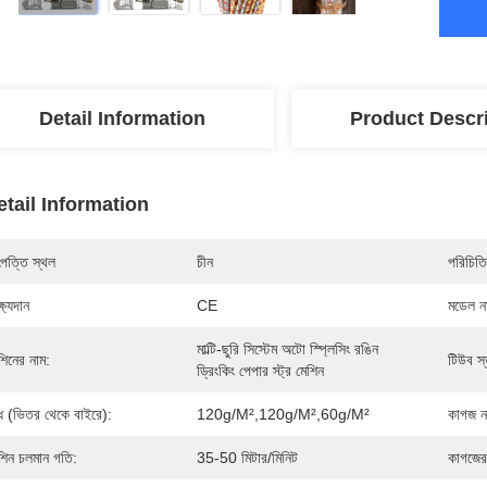
Detail Information
Product Descr
etail Information
পত্তি স্থল
চীন
পরিচিতি
্ষ্যদান
CE
মডেল নম
মাল্টি-ছুরি সিস্টেম অটো স্প্লিসিং রঙিন 
শিনের নাম:
টিউব স
ড্রিংকিং পেপার স্ট্র মেশিন
ধ (ভিতর থেকে বাইরে):
120g/m²,120g/m²,60g/m²
কাগজ ন
শিন চলমান গতি:
35-50 মিটার/মিনিট
কাগজের