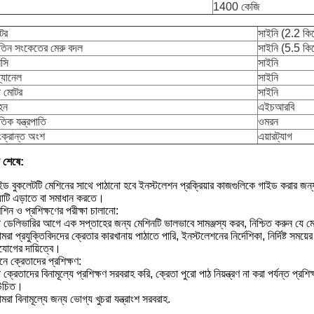
1400 কেজি
মটর
সাইনি (2.2 কি
যুতিন সংকেতের মেরু বদল
সাইনি (5.5 কি
সি
সাইনি
্যানেল
সাইনি
ো মোটর
সাইনি
হন
এইচআরবি
ুতিক যন্ত্রপাতি
ওমরন
সংক্রান্ত অংশ
এয়ারট্যাগ
ী শেষে:
ড বুকলেটটি মেশিনের সাথে পাঠানো হবে ইনস্টলেশন প্রক্রিয়ার কাজগুলিকে গাইড করার জন্য,
যাটি এড়াতে বা সমাধান করতে।
শিন ও প্রশিক্ষণের পরীক্ষা চালানো:
ডেলিভারির আগে এক সপ্তাহের জন্য মেশিনটি ভালভাবে সামঞ্জস্য করব, নিশ্চিত করুন যে মেশিন
রা প্রযুক্তিবিদদের ক্রেতার কারখানায় পাঠাতে পারি, ইনস্টলেশনের নির্দেশিকা, নির্দিষ্ট সময়ে
যোগের দায়িত্বে।
নে ক্রেতাদের প্রশিক্ষণ:
ক্রেতাদের বিনামূল্যে প্রশিক্ষণ সরবরাহ করি, ক্রেতা পুরো পাঠ নিয়ন্ত্রণ না করা পর্যন্ত প্রশি
উচিত।
রা বিনামূল্যে জন্য ভোগ্য খুচরা যন্ত্রাংশ সরবরাহ.