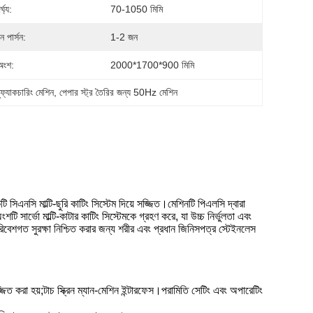
্ঘ্য:
70-1050 মিমি
 পার্সন:
1-2 জন
অংশ:
2000*1700*900 মিমি
ানুফ্যাকচারিং মেশিন
, 
পেপার স্ট্র তৈরির জন্য 50Hz মেশিন
 সিএনসি মাল্টি-ছুরি কাটিং সিস্টেম দিয়ে সজ্জিত।মেশিনটি পিএলসি দ্বারা
ংশটি সার্ভো মাল্টি-কাটার কাটিং সিস্টেমকে গ্রহণ করে, যা উচ্চ নির্ভুলতা এবং
রিবেশগত সুরক্ষা নিশ্চিত করার জন্য শরীর এবং প্রধান জিনিসপত্র স্টেইনলেস
সজ্জিত করা হয়;টাচ স্ক্রিন ম্যান-মেশিন ইন্টারফেস।পরামিতি সেটিং এবং অপারেটিং