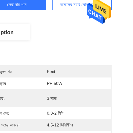
সেরা দাম পান
আমাদের সাথে যোগাযোগ করুন
iption
মুলক নাম
Fect
্বার
PF-50W
্তর:
3 স্তর
ল বেধ:
0.3-2 মিমি
 খড়ের আকার:
4.5-12 মিলিমিটার