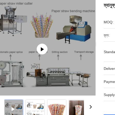
ম্যানু
MOQ:
মূল্য:
Standa
Deliver
Payme
Supply