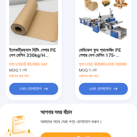
ইলেকট্রিক্যাল হিটিং পেপার PE
মেডিকেল ফুড প্যাকেজিং PE
লেপ মেশিন 330kg/H
পেপার লেপ মেশিন 175-
এক্সট্রুশন ল্যামিনেশন প্ল্যান্ট
180m/মিনিট এক্সট্রুশন লেপ
মূল্য:
USD$ 85,000/ set
মূল্য:
USD 82000-USD 92000
লাইন
MOQ:
1 সেট
MOQ:
1 সেট
সর্বশেষ দাম পান
সর্বশেষ দাম পান
এখন যোগাযোগ
এখন যোগাযোগ
আপনার সময় বাঁচান
আমাদের সাথে সেরা পণ্য যোগাযোগ করুন।