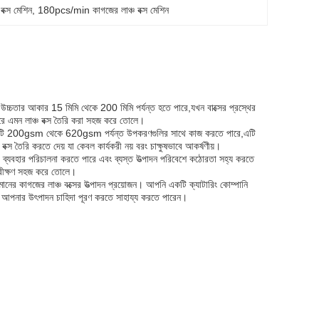
বক্স মেশিন
, 
180pcs/min কাগজের লাঞ্চ বক্স মেশিন
র উচ্চতার আকার 15 মিমি থেকে 200 মিমি পর্যন্ত হতে পারে,যখন বাক্সের প্রস্থের
করে এমন লাঞ্চ বক্স তৈরি করা সহজ করে তোলে।
ষম। এটি 200gsm থেকে 620gsm পর্যন্ত উপকরণগুলির সাথে কাজ করতে পারে,এটি
্স তৈরি করতে দেয় যা কেবল কার্যকরী নয় বরং চাক্ষুষভাবে আকর্ষণীয়।
ী ব্যবহার পরিচালনা করতে পারে এবং ব্যস্ত উত্পাদন পরিবেশে কঠোরতা সহ্য করতে
নিরীক্ষণ সহজ করে তোলে।
চ মানের কাগজের লাঞ্চ বক্সের উত্পাদন প্রয়োজন। আপনি একটি ক্যাটারিং কোম্পানি
্গে আপনার উৎপাদন চাহিদা পূরণ করতে সাহায্য করতে পারেন।