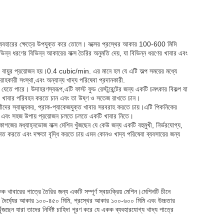
্যবহারের ক্ষেত্রে উপযুক্ত করে তোলে। বক্সের প্রস্থের আকার 100-600 মিমি
্ন ধরণের বিভিন্ন আকারের বাক্স তৈরির অনুমতি দেয়, যা বিভিন্ন ধরণের খাবার এবং
য়ুর প্রয়োজন হয়।0.4 cubic/min. এর মানে হল যে এটি অল্প সময়ের মধ্যে
বরাহকারী সংস্থা,এবং অন্যান্য খাদ্য পরিষেবা প্রদানকারী.
া যেতে পারে। উদাহরণস্বরূপ,এটি ফাস্ট ফুড রেস্টুরেন্টের জন্য একটি চমৎকার বিকল্প যা
্টে খাবার পরিবহন করতে চান এবং তা উষ্ণ ও সতেজ রাখতে চান।
োগীদের স্বাস্থ্যকর, প্রাক-প্যাকেজযুক্ত খাবার সরবরাহ করতে চায়।এটি পিকনিকের
্রুত এবং সহজ উপায় প্রয়োজন চলতে চলতে একটি খাবার নিতে।
াগজের মধ্যাহ্নভোজ বাক্স মেশিন খুঁজছেন যে কেউ জন্য একটি বহুমুখী, নির্ভরযোগ্য,
্নত করতে এবং দক্ষতা বৃদ্ধি করতে চায় এমন কোনও খাদ্য পরিষেবা ব্যবসায়ের জন্য
খাবারের পাত্রে তৈরির জন্য একটি সম্পূর্ণ স্বয়ংক্রিয় মেশিন।মেশিনটি চীনে
্ঘ্যের আকার ১০০-৪৫০ মিমি, প্রস্থের আকার ১০০-৬০০ মিমি এবং উচ্চতার
জছেন যারা তাদের নির্দিষ্ট চাহিদা পূরণ করে যে একক ব্যবহারযোগ্য খাদ্য পাত্রে