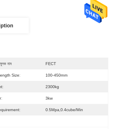
iption
মুলক নাম
FECT
ength Size:
100-450mm
t:
2300kg
r:
3kw
equirement:
0.5Mpa,0.4cube/min