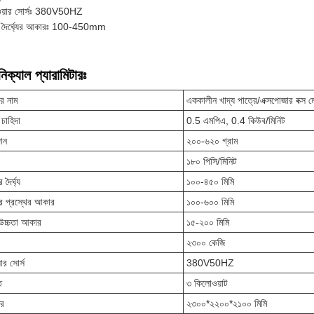
ওয়ার সোর্সঃ 380V50HZ
্স দৈর্ঘ্যের আকারঃ 100-450mm
িক্যাল প্যারামিটারঃ
ের নাম
এককালীন খাদ্য পাত্রে/এক্সপোজার বক্স ম
র চাহিদা
0.5 এমপিএ, 0.4 কিউব/মিনিট
ান
২০০-৬২০ গ্রাম
১৮০ পিসি/মিনিট
র দৈর্ঘ্য
১০০-৪৫০ মিমি
সের প্রস্থের আকার
১০০-৬০০ মিমি
স উচ্চতা আকার
১৫-২০০ মিমি
২৩০০ কেজি
ার সোর্স
380V50HZ
ি
৩ কিলোওয়াট
র
২৩০০*২২০০*২১০০ মিমি