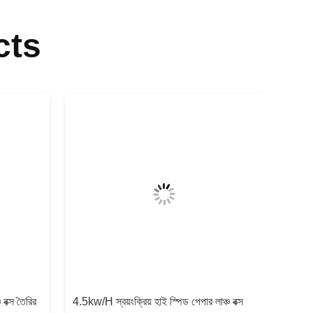
cts
ক্স তৈরির
4.5kw/H স্বয়ংক্রিয় হাই স্পিড পেপার লাঞ্চ বক্স