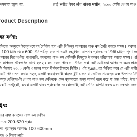
শেষভাবে তুলে ধরা:
हाई स्पीड पेपर लंच बॉक्स मशीन
, 
২৩০০ কেজি পেপার লাঞ্চ 
roduct Description
ের বর্ণনাঃ
শিনের অন্যতম উল্লেখযোগ্য বৈশিষ্ট্য হ'ল এটি বিভিন্ন আকারের লাঞ্চ বক্স তৈরি করতে সক্ষম। বাক্সে
100 মিমি থেকে 600 মিমি পর্যন্ত হতে পারেএই বহুমুখিতা আপনার গ্রাহকদের নির্দিষ্ট চাহিদা পূরণ 
ারের বিকল্পগুলির পাশাপাশি, কাগজের লাঞ্চ বক্স মেশিনটি বিস্তৃত উপকরণ পরিচালনা করতে সক্
্ন কাগজের স্টকগুলির সাথে ব্যবহার করা যেতে পারে তা নিশ্চিত করা. এই নমনীয়তা আপনাকে এমন লাঞ্চ বক
টি নিজেই ২৩০০ কেজি ওজনের সাথে দীর্ঘস্থায়ীভাবে নির্মিত। এই দৃust়তা নিশ্চিত করে যে এটি ভার
এটি পরিচালনা করাও সহজ, একটি ব্যবহারকারী বান্ধব ইন্টারফেস যা সেটিংস সামঞ্জস্য এবং উৎপাদন 
স্ত বৈশিষ্ট্যগুলি পেপার লাঞ্চ বক্স মেশিনকে এমন ব্যবসায়ের জন্য আদর্শ পছন্দ করে যা উচ্চ গতির, উচ্
একটি রেস্টুরেন্ট, অথবা একটি খাদ্য প্যাকেজিং সরবরাহকারী, এই মেশিন আপনি দ্রুত এবং দক্ষতার সঙ
্ট্যঃ
যের নামঃ কাগজের লাঞ্চ বক্স মেশিন
াদানঃ 200-620 গ্রাম
ক্সের প্রস্থের আকারঃ 100-600mm
তিঃ ৩ কিলোওয়াট