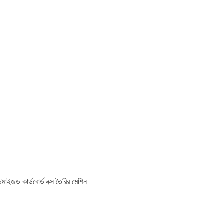
্টমাইজড কার্ডবোর্ড বক্স তৈরির মেশিন