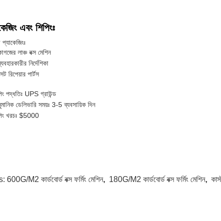
কেজিং এবং শিপিংঃ
র প্যাকেজিংঃ
াগজের লাঞ্চ বক্স মেশিন
্যবহারকারীর নির্দেশিকা
েট রিপেয়ার পার্টস
িং পদ্ধতিঃ UPS গ্রাউন্ড
মানিক ডেলিভারি সময়ঃ 3-5 ব্যবসায়িক দিন
পিং খরচঃ $5000
s:
600G/M2 কার্ডবোর্ড বক্স ফর্মিং মেশিন
,
180G/M2 কার্ডবোর্ড বক্স ফর্মিং মেশিন
,
কাস