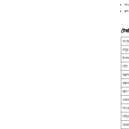
পা
বক
টেকন
পণ্য
বায়ু
উপাদ
গতি
বাক্সে
বাক্
বাক্
ওজন
পাওয়
শক্ত
আকা