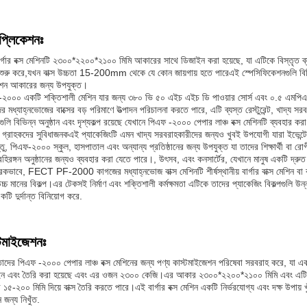
প্লিকেশনঃ
র্গার বক্স মেশিনটি ২৩০০*২২০০*২১০০ মিমি আকারের সাথে ডিজাইন করা হয়েছে, যা এটিকে বিস্তৃত ব
শুরু করে,যখন বাক্স উচ্চতা 15-200mm থেকে যে কোন জায়গায় হতে পারেএই স্পেসিফিকেশনগুলি বিভিন
শন আকারের জন্য উপযুক্ত।
২০০০ একটি শক্তিশালী মেশিন যার জন্য ৩৮০ ভি ৫০ এইচ এইচ ডি পাওয়ার সোর্স এবং ০.৫ এমপিএ বা
র মধ্যাহ্নভোজের বাক্সের বড় পরিমাণে উত্পাদন পরিচালনা করতে পারে, এটি ব্যস্ত রেস্টুরেন্ট, খাদ্য সর
ুলি বিভিন্ন অনুষ্ঠান এবং দৃশ্যকল্প রয়েছে যেখানে পিএফ -২০০০ পেপার লাঞ্চ বক্স মেশিনটি ব্যবহার কর
 গ্রাহকদের সুবিধাজনকএই প্যাকেজিংটি এমন খাদ্য সরবরাহকারীদের জন্যও খুবই উপযোগী যারা ইভেন
তু, পিএফ-২০০০ স্কুল, হাসপাতাল এবং অন্যান্য প্রতিষ্ঠানের জন্য উপযুক্ত যা তাদের শিক্ষার্থী বা র
হিরঙ্গন অনুষ্ঠানের জন্যও ব্যবহার করা যেতে পারে।, উৎসব, এবং কনসার্টের, যেখানে মানুষ একটি দ
রিকভাবে, FECT PF-2000 কাগজের মধ্যাহ্নভোজ বাক্স মেশিনটি শীর্ষস্থানীয় বার্গার বাক্স মেশিন বা ক
চ্চ মানের বিকল্প।এর টেকসই নির্মাণ এবং শক্তিশালী কর্মক্ষমতা এটিকে তাদের প্যাকেজিং বিকল্পগুলি উন
টি দুর্দান্ত বিনিয়োগ করে.
্টমাইজেশনঃ
 তাদের পিএফ -২০০০ পেপার লাঞ্চ বক্স মেশিনের জন্য পণ্য কাস্টমাইজেশন পরিষেবা সরবরাহ করে, যা একক 
ন এবং তৈরি করা হয়েছে এবং এর ওজন ২৩০০ কেজি।এর আকার ২৩০০*২২০০*২১০০ মিমি এবং এটি দৈর
১৫-২০০ মিমি দিয়ে বাক্স তৈরি করতে পারে।এই বার্গার বক্স মেশিন একটি নির্ভরযোগ্য এবং দক্ষ উপায় খুঁ
ন জন্য নিখুঁত.