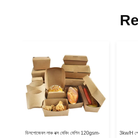
Re
স মেশিন
ডিসপোজেবল লাঞ্চ বক্স মেকিং মেশিন 120gsm-
3kw/H পেপ