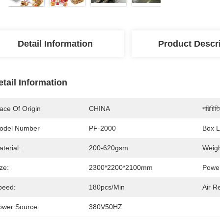
Detail Information
Product Descr
etail Information
ace Of Origin
CHINA
পরিচিতি
odel Number
PF-2000
Box L
terial:
200-620gsm
Weigh
ze:
2300*2200*2100mm
Powe
peed:
180pcs/min
Air R
ower Source:
380V50HZ