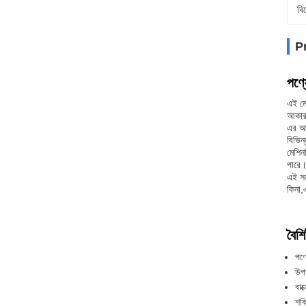
বি
P
পণ্য
এই মে
আকার 
এর আক
বিভিন
মেশিন
পারে।
এই সম
কিনা,
বৈশিষ
পণ্
উপ
বা
শক্