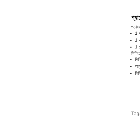
প্যা
পণ্যে
1 ক
1 ব
1 স
শিপিং:
শিপ
আনু
শি
Tag