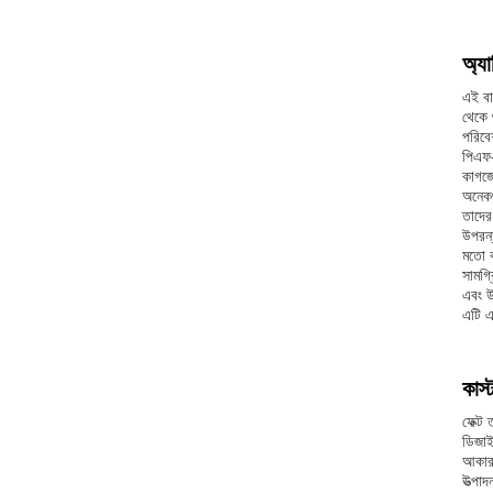
অ্যা
এই বা
থেকে 
পরিবে
পিএফ-
কাগজে
অনেকগ
তাদের
উপরন্
মতো ব
সামগ্
এবং উ
এটি এক
কাস
ফেক্ট
ডিজাই
আকার 
উত্পাদ