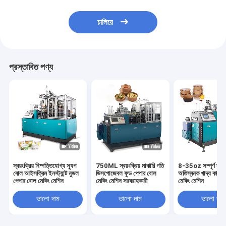
চালিয়ে
প্রস্তাবিত পণ্য
স্বয়ংক্রিয় নিষ্পত্তিযোগ্য স্যুপ
750ML স্বয়ংক্রিয় মাঝারি গতি
8-35oz সম্পূর্ণ স্বয়ং
বোল আইসক্রিম ইনস্ট্যান্ট নুডল
ডিসপোজেবল ফুড পেপার বোল
অতিস্বনক খাদ্য কাগজে
পেপার বোল মেকিং মেশিন
মেকিং মেশিন সরবরাহকারী
মেকিং মেশিন
ভালো দাম
ভালো দাম
ভালো দাম