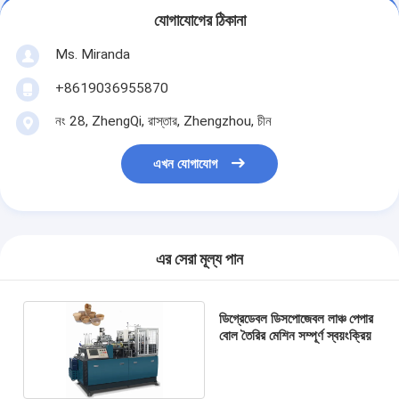
যোগাযোগের ঠিকানা
Ms. Miranda
+8619036955870
নং 28, ZhengQi, রাস্তার, Zhengzhou, চীন
এখন যোগাযোগ
এর সেরা মূল্য পান
ডিগ্রেডেবল ডিসপোজেবল লাঞ্চ পেপার
বোল তৈরির মেশিন সম্পূর্ণ স্বয়ংক্রিয়