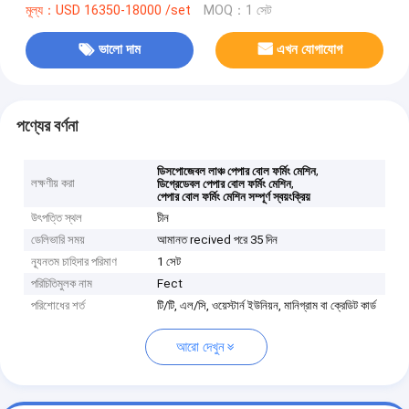
মূল্য：USD 16350-18000 /set
MOQ：1 সেট
ভালো দাম
এখন যোগাযোগ
পণ্যের বর্ণনা
,
ডিসপোজেবল লাঞ্চ পেপার বোল ফর্মিং মেশিন
লক্ষণীয় করা
,
ডিগ্রেডেবল পেপার বোল ফর্মিং মেশিন
পেপার বোল ফর্মিং মেশিন সম্পূর্ণ স্বয়ংক্রিয়
উৎপত্তি স্থল
চীন
ডেলিভারি সময়
আমানত recived পরে 35 দিন
ন্যূনতম চাহিদার পরিমাণ
1 সেট
পরিচিতিমুলক নাম
Fect
পরিশোধের শর্ত
টি/টি, এল/সি, ওয়েস্টার্ন ইউনিয়ন, মানিগ্রাম বা ক্রেডিট কার্ড
আরো দেখুন