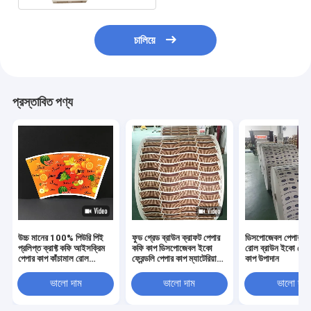
চালিয়ে
প্রস্তাবিত পণ্য
উচ্চ মানের 100% পিউরি পিই
ফুড গ্রেড ব্রাউন ক্রাফট পেপার
ডিসপোজেবল পেপার কা
প্রলিপ্ত ক্রাফ্ট কফি আইসক্রিম
কফি কাপ ডিসপোজেবল ইকো
রোল ব্রাউন ইকো ফ্রেন্
পেপার কাপ কাঁচামাল রোল
ফ্রেন্ডলি পেপার কাপ ম্যাটেরিয়াল
কাপ উপাদান
পাইকারি
পেপার কাপ রোল
ভালো দাম
ভালো দাম
ভালো দাম