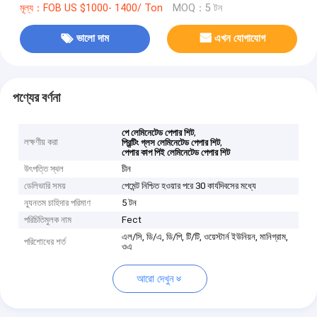
মূল্য：FOB US $1000- 1400/ Ton
MOQ：5 টন
ভালো দাম
এখন যোগাযোগ
পণ্যের বর্ণনা
,
পে লেমিনেটেড পেপার শিট
লক্ষণীয় করা
,
প্রিন্টিং গ্লস লেমিনেটেড পেপার শিট
পেপার কাপ পিই লেমিনেটেড পেপার শিট
উৎপত্তি স্থল
চীন
ডেলিভারি সময়
পেমেন্ট নিশ্চিত হওয়ার পরে 30 কার্যদিবসের মধ্যে
ন্যূনতম চাহিদার পরিমাণ
5 টন
পরিচিতিমুলক নাম
Fect
এল/সি, ডি/এ, ডি/পি, টি/টি, ওয়েস্টার্ন ইউনিয়ন, মানিগ্রাম,
পরিশোধের শর্ত
ওএ
আরো দেখুন