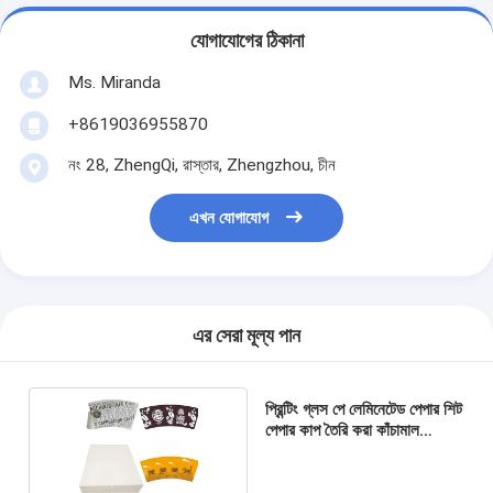
যোগাযোগের ঠিকানা
Ms. Miranda
+8619036955870
নং 28, ZhengQi, রাস্তার, Zhengzhou, চীন
এখন যোগাযোগ
এর সেরা মূল্য পান
প্রিন্টিং গ্লস পে লেমিনেটেড পেপার শিট
পেপার কাপ তৈরি করা কাঁচামাল
জলরোধী