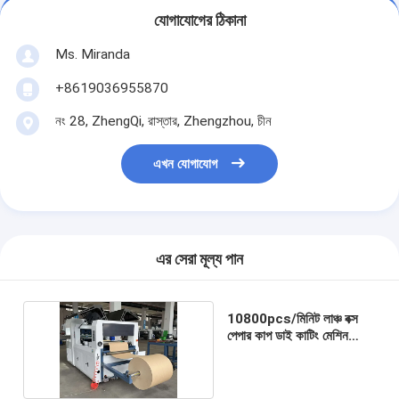
যোগাযোগের ঠিকানা
Ms. Miranda
+8619036955870
নং 28, ZhengQi, রাস্তার, Zhengzhou, চীন
এখন যোগাযোগ
এর সেরা মূল্য পান
10800pcs/মিনিট লাঞ্চ বক্স
পেপার কাপ ডাই কাটিং মেশিন
পরিচালনা করা সহজ