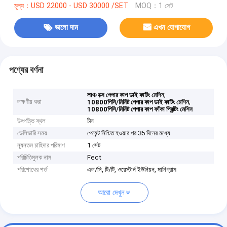
মূল্য：USD 22000 - USD 30000 /SET
MOQ：1 সেট
ভালো দাম
এখন যোগাযোগ
পণ্যের বর্ণনা
,
লাঞ্চ বক্স পেপার কাপ ডাই কাটিং মেশিন
লক্ষণীয় করা
,
10800পিসি/মিনিট পেপার কাপ ডাই কাটিং মেশিন
10800পিসি/মিনিট পেপার কাপ ফাঁকা প্রিন্টিং মেশিন
উৎপত্তি স্থল
চীন
ডেলিভারি সময়
পেমেন্ট নিশ্চিত হওয়ার পর 35 দিনের মধ্যে
ন্যূনতম চাহিদার পরিমাণ
1 সেট
পরিচিতিমুলক নাম
Fect
পরিশোধের শর্ত
এল/সি, টি/টি, ওয়েস্টার্ন ইউনিয়ন, মানিগ্রাম
আরো দেখুন