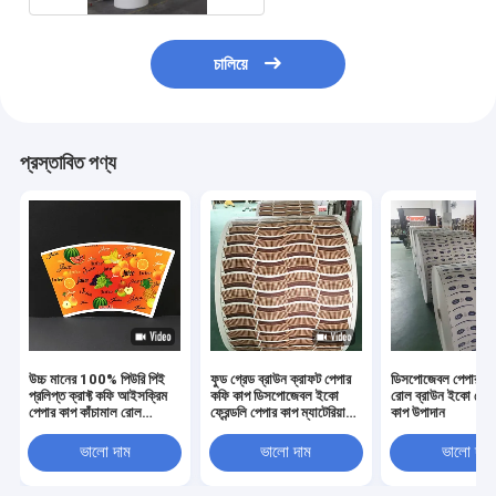
চালিয়ে
প্রস্তাবিত পণ্য
উচ্চ মানের 100% পিউরি পিই
ফুড গ্রেড ব্রাউন ক্রাফট পেপার
ডিসপোজেবল পেপার কা
প্রলিপ্ত ক্রাফ্ট কফি আইসক্রিম
কফি কাপ ডিসপোজেবল ইকো
রোল ব্রাউন ইকো ফ্রেন্
পেপার কাপ কাঁচামাল রোল
ফ্রেন্ডলি পেপার কাপ ম্যাটেরিয়াল
কাপ উপাদান
পাইকারি
পেপার কাপ রোল
ভালো দাম
ভালো দাম
ভালো দাম