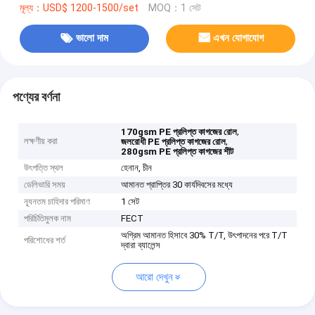
মূল্য：USD$ 1200-1500/set
MOQ：1 সেট
ভালো দাম
এখন যোগাযোগ
পণ্যের বর্ণনা
,
170gsm PE প্রলিপ্ত কাগজের রোল
লক্ষণীয় করা
,
জলরোধী PE প্রলিপ্ত কাগজের রোল
280gsm PE প্রলিপ্ত কাগজের শীট
উৎপত্তি স্থল
হেনান, চীন
ডেলিভারি সময়
আমানত প্রাপ্তির 30 কার্যদিবসের মধ্যে
ন্যূনতম চাহিদার পরিমাণ
1 সেট
পরিচিতিমুলক নাম
FECT
অগ্রিম আমানত হিসাবে 30% T/T, উৎপাদনের পরে T/T
পরিশোধের শর্ত
দ্বারা ব্যালেন্স
আরো দেখুন