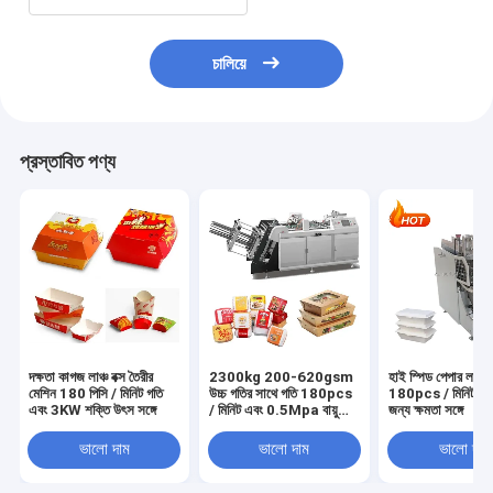
চালিয়ে
প্রস্তাবিত পণ্য
দক্ষতা কাগজ লাঞ্চ বক্স তৈরীর
2300kg 200-620gsm
হাই স্পিড পেপার লাঞ্চ 
মেশিন 180 পিসি / মিনিট গতি
উচ্চ গতির সাথে গতি 180pcs
180pcs / মিনিট দ্রুত
এবং 3KW শক্তি উৎস সঙ্গে
/ মিনিট এবং 0.5Mpa বায়ু
জন্য ক্ষমতা সঙ্গে
প্রয়োজন
ভালো দাম
ভালো দাম
ভালো দাম