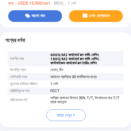
মূল্য：USD$ 15,980/set
MOQ：1 সেট
ভালো দাম
এখন যোগাযোগ
পণ্যের বর্ণনা
,
600G/M2 কার্ডবোর্ড বক্স ফর্মিং মেশিন
লক্ষণীয় করা
,
180G/M2 কার্ডবোর্ড বক্স ফর্মিং মেশিন
কাস্টমাইজড কার্ডবোর্ড বক্স তৈরির মেশিন
উৎপত্তি স্থল
হেনান, চীন
ডেলিভারি সময়
আমানত প্রাপ্তির 30 কার্যদিবসের মধ্যে
ন্যূনতম চাহিদার পরিমাণ
1 সেট
পরিচিতিমুলক নাম
FECT
অগ্রিম আমানত হিসাবে 30% T/T, উৎপাদনের পরে T/T
পরিশোধের শর্ত
দ্বারা ব্যালেন্স
আরো দেখুন