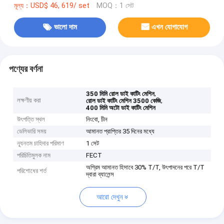
মূল্য：USD$ 46, 619/ set
MOQ：1 সেট
ভালো দাম
এখন যোগাযোগ
পণ্যের বর্ণনা
,
350 মিমি রোল ডাই কাটিং মেশিন
লক্ষণীয় করা
,
রোল ডাই কাটিং মেশিন 3500 কেজি
400 মিমি অটো ডাই কাটিং মেশিন
উৎপত্তি স্থল
নিংবো, চীন
ডেলিভারি সময়
আমানত প্রাপ্তির 35 দিনের মধ্যে
ন্যূনতম চাহিদার পরিমাণ
1 সেট
পরিচিতিমুলক নাম
FECT
অগ্রিম আমানত হিসাবে 30% T/T, উৎপাদনের পরে T/T
পরিশোধের শর্ত
দ্বারা ব্যালেন্স
আরো দেখুন