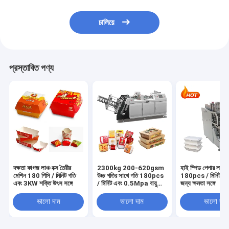
চালিয়ে
প্রস্তাবিত পণ্য
দক্ষতা কাগজ লাঞ্চ বক্স তৈরীর
2300kg 200-620gsm
হাই স্পিড পেপার লাঞ্চ 
মেশিন 180 পিসি / মিনিট গতি
উচ্চ গতির সাথে গতি 180pcs
180pcs / মিনিট দ্রুত
এবং 3KW শক্তি উৎস সঙ্গে
/ মিনিট এবং 0.5Mpa বায়ু
জন্য ক্ষমতা সঙ্গে
প্রয়োজন
ভালো দাম
ভালো দাম
ভালো দাম