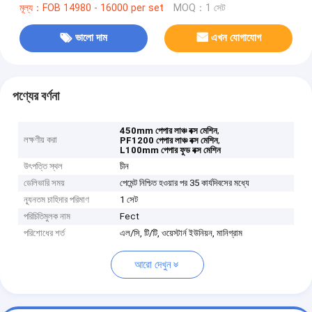
মূল্য：FOB 14980 - 16000 per set
MOQ：1 সেট
ভালো দাম
এখন যোগাযোগ
পণ্যের বর্ণনা
,
450mm পেপার লাঞ্চ বক্স মেশিন
লক্ষণীয় করা
,
PF1200 পেপার লাঞ্চ বক্স মেশিন
L100mm পেপার ফুড বক্স মেশিন
উৎপত্তি স্থল
চীন
ডেলিভারি সময়
পেমেন্ট নিশ্চিত হওয়ার পর 35 কার্যদিবসের মধ্যে
ন্যূনতম চাহিদার পরিমাণ
1 সেট
পরিচিতিমুলক নাম
Fect
পরিশোধের শর্ত
এল/সি, টি/টি, ওয়েস্টার্ন ইউনিয়ন, মানিগ্রাম
আরো দেখুন