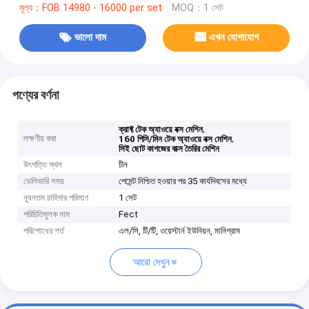
মূল্য：FOB 14980 - 16000 per set
MOQ：1 সেট
ভালো দাম
এখন যোগাযোগ
পণ্যের বর্ণনা
,
ক্রাফ্ট টেক অ্যাওয়ে বক্স মেশিন
লক্ষণীয় করা
,
160 পিসি/মিন টেক অ্যাওয়ে বক্স মেশিন
সিই ছোট কাগজের বাক্স তৈরির মেশিন
উৎপত্তি স্থল
চীন
ডেলিভারি সময়
পেমেন্ট নিশ্চিত হওয়ার পর 35 কার্যদিবসের মধ্যে
ন্যূনতম চাহিদার পরিমাণ
1 সেট
পরিচিতিমুলক নাম
Fect
পরিশোধের শর্ত
এল/সি, টি/টি, ওয়েস্টার্ন ইউনিয়ন, মানিগ্রাম
আরো দেখুন