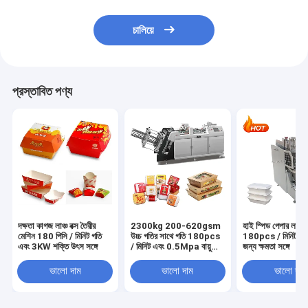
চালিয়ে
প্রস্তাবিত পণ্য
দক্ষতা কাগজ লাঞ্চ বক্স তৈরীর
2300kg 200-620gsm
হাই স্পিড পেপার লাঞ্চ 
মেশিন 180 পিসি / মিনিট গতি
উচ্চ গতির সাথে গতি 180pcs
180pcs / মিনিট দ্রুত
এবং 3KW শক্তি উৎস সঙ্গে
/ মিনিট এবং 0.5Mpa বায়ু
জন্য ক্ষমতা সঙ্গে
প্রয়োজন
ভালো দাম
ভালো দাম
ভালো দাম