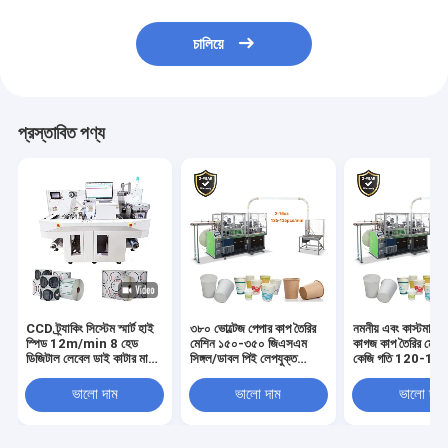
চালিয়ে
প্রস্তাবিত পণ্য
CCD ট্র্যাকিং সিস্টেম স্মার্ট হাই
৩৮০ ভোল্টেজ পেপার কাপ তৈরির
নমনীয় এবং কাস্টমাইজ
স্পিড 12m/min 8 হেড
মেশিন ১৫০-৩৫০ জিএসএম
কাগজ কাপ তৈরির মেশ
ডিজিটাল লেবেল ডাই কাটার মাল্টি-
সিঙ্গল/ডাবল পিই লেপযুক্ত
কেজি গতি 120-150 
ফাংশনাল লেবেল স্টিকার ডাই
কাগজের জন্য
মিনিট
কাটিং মেশিন
ভালো দাম
ভালো দাম
ভালো দাম