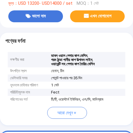
মূল্য：USD 13200- USD14000 / set
MOQ：1 সেট
ভালো দাম
এখন যোগাযোগ
পণ্যের বর্ণনা
,
ডাবল ওয়াল পেপার কাপ মেশিন
লক্ষণীয় করা
,
গরম ঠান্ডা পানীয় কাপ উত্পাদন লাইন
ওয়ারেন্টি সহ পেপার কাপ তৈরির মেশিন
উৎপত্তি স্থল
হেনান, চীন
ডেলিভারি সময়
পেমেন্ট পাওয়ার পর 35 দিন
ন্যূনতম চাহিদার পরিমাণ
1 সেট
পরিচিতিমুলক নাম
Fect
পরিশোধের শর্ত
টি/টি, ওয়েস্টার্ন ইউনিয়ন, এল/সি, মানিগ্রাম
আরো দেখুন