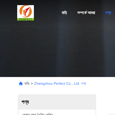
বাড়ি
সম্পর্কে আমরা
পণ্য
বাড়ি
>
Zhengzhou Perfect Co., Ltd. পণ্য
পণ্য
পেপার কাপ তৈরির মেশিন