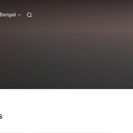
Bengali
s