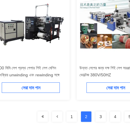
0 মিমি লেপ প্রস্থ পেপার পিই লেপ মেশিন
উন্নত লেপের জন্য দক্ষ পিই লেপ সরঞ্জ
য়ংক্রিয় unwinding এবং rewinding সঙ্গে
ভোল্টেজ 380V/50HZ
সেরা দাম পান
সেরা দাম পান
1
2
3
4