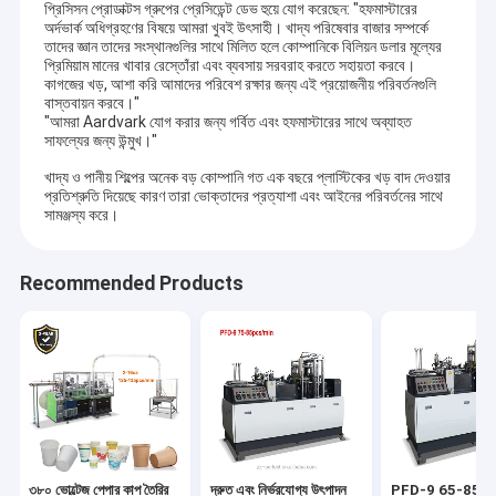
প্রিসিসন প্রোডাক্টস গ্রুপের প্রেসিডেন্ট ডেভ হুয়ে যোগ করেছেন: "হফমাস্টারের
অর্দভার্ক অধিগ্রহণের বিষয়ে আমরা খুবই উৎসাহী। খাদ্য পরিষেবার বাজার সম্পর্কে
তাদের জ্ঞান তাদের সংস্থানগুলির সাথে মিলিত হলে কোম্পানিকে বিলিয়ন ডলার মূল্যের
প্রিমিয়াম মানের খাবার রেস্তোঁরা এবং ব্যবসায় সরবরাহ করতে সহায়তা করবে।
কাগজের খড়, আশা করি আমাদের পরিবেশ রক্ষার জন্য এই প্রয়োজনীয় পরিবর্তনগুলি
বাস্তবায়ন করবে।"
"আমরা Aardvark যোগ করার জন্য গর্বিত এবং হফমাস্টারের সাথে অব্যাহত
সাফল্যের জন্য উন্মুখ।"
খাদ্য ও পানীয় শিল্পের অনেক বড় কোম্পানি গত এক বছরে প্লাস্টিকের খড় বাদ দেওয়ার
প্রতিশ্রুতি দিয়েছে কারণ তারা ভোক্তাদের প্রত্যাশা এবং আইনের পরিবর্তনের সাথে
সামঞ্জস্য করে।
Recommended Products
৩৮০ ভোল্টেজ পেপার কাপ তৈরির
দ্রুত এবং নির্ভরযোগ্য উৎপাদন
PFD-9 65-85 Pc