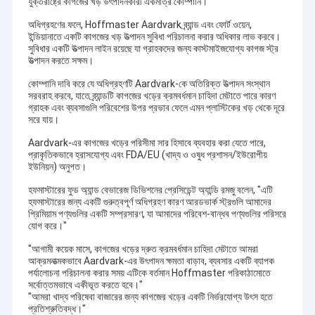
যুক্তরাষ্ট্রে কাগজের খড় উৎপাদনকারী একমাত্র কোম্পানি।
অধিগ্রহণের ফলে, Hoffmaster Aardvark ব্র্যান্ড এবং ফোর্ট ওয়েন,
ইন্ডিয়ানাতে একটি কাগজের খড় উত্পাদন সুবিধা পরিচালনা করার অধিকার লাভ করবে।
সুবিধার একটি উত্পাদন লাইন রয়েছে যা গ্রাহকদের জন্য কাস্টমাইজযোগ্য কাগজ স্ট্র
উত্পাদন করতে সক্ষম।
কোম্পানি দাবি করে যে অধিগ্রহণটি Aardvark-কে অতিরিক্ত উত্পাদন সংস্থান
সরবরাহ করবে, যাতে ব্র্যান্ডটি কাগজের খড়ের ক্রমবর্ধমান চাহিদা মেটাতে পারে কারণ
গ্রাহক এবং ব্যবসাগুলি পরিবেশের উপর প্রভাব ফেলে এমন প্লাস্টিকের খড় থেকে দূরে
সরে যায়।
Aardvark-এর কাগজের খড়ের পরিসীমা সার হিসাবে ব্যবহার করা যেতে পারে,
প্রাকৃতিকভাবে হ্রাসযোগ্য এবং FDA/EU (খাদ্য ও ওষুধ প্রশাসন/ইউরোপীয়
ইউনিয়ন) অনুগত।
হফমাস্টারের ফুড অ্যান্ড বেভারেজ ডিভিশনের প্রেসিডেন্ট অ্যান্ডি রমজু বলেন, "এটি
হফমাস্টারের জন্য একটি গুরুত্বপূর্ণ অধিগ্রহণ কারণ আরডভার্ক স্ট্রগুলি আমাদের
প্রিমিয়াম পণ্যগুলির একটি সম্প্রসারণ, যা আমাদের পরিবেশ-বান্ধব পণ্যগুলির পরিসরে
যোগ করে।"
"আগামী কয়েক মাসে, কাগজের খড়ের দ্রুত ক্রমবর্ধমান চাহিদা মেটাতে আমরা
আক্রমনাত্মকভাবে Aardvark-এর উৎপাদন ক্ষমতা বাড়াব, ব্যবসার একটি ব্যাপক
পর্যালোচনা পরিচালনা করার সময় এটিকে বর্তমান Hoffmaster পরিকাঠামোতে
সর্বোত্তমভাবে একীভূত করতে হবে।"
"আমরা খাদ্য পরিষেবা বাজারের জন্য কাগজের খড়ের একটি নির্ভরযোগ্য উৎস হতে
প্রতিশ্রুতিবদ্ধ।"